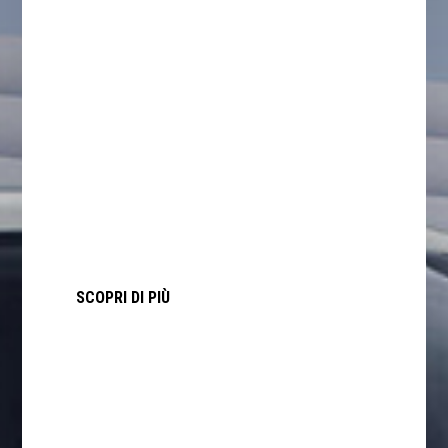
Dongfeng Huge: Il SUV che mette al centro lo
spazio
SCOPRI DI PIÙ
SCARICA IL LISTINO