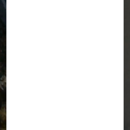
CONTATTI
Compila il form per ricevere aggiornamenti e novità sulla gamma
Dongfeng